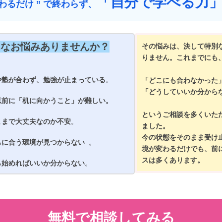
「自分で学べる力
教わるだけ ” で終わらず、
んなお悩みありませんか？
その悩みは、決して特別
りません。これまでにも
や塾が合わず、勉強が止まっている
。
「どこにも合わなかった
「どうしていいか分から
以前に「机に向かうこと」が難しい。 
というご相談を多くいた
ままで大丈夫なのか不安
。
ました。
今の状態をそのまま受け
もに合う環境が見つからない 
。
境が変わるだけでも、前
スは多くあります。
ら始めればいいか分からない
。
無料で相談してみる