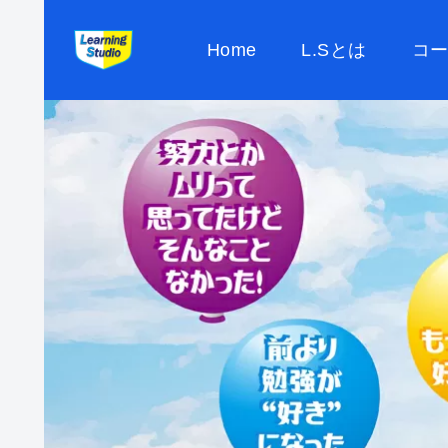
Home
L.Sとは
コ