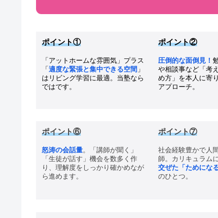
ポイント①
ポイント②
「アットホームな雰囲気」プラス
圧倒的な面倒見！
「
適度な緊張と集中できる空間
」
や相談事など「考
はリビング学習に最適。当塾なら
め方」を本人に寄
ではです。
アプローチ。
ポイント⑥
ポイント⑦
怒涛の会話量
。「講師が聞く」
社会経験豊かで人
「生徒が話す」機会を数多く作
師。カリキュラム
り、理解度をしっかり確かめなが
交ぜた「ためにな
ら進めます。
のひとつ。