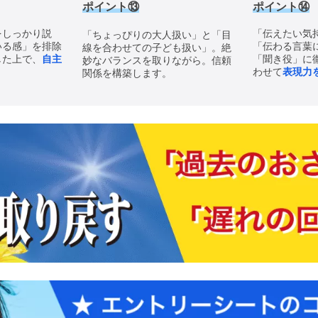
ポイント⑬
ポイント
⑭
をしっかり説
「伝えたい気
「ちょっぴりの大人扱い」と「目
いる感」を排除
「伝わる言葉
線を合わせての子ども扱い」。絶
した上で、
自主
「聞き役」に
妙なバランスを取りながら。信頼
わせて
表現力
関係を構築します。