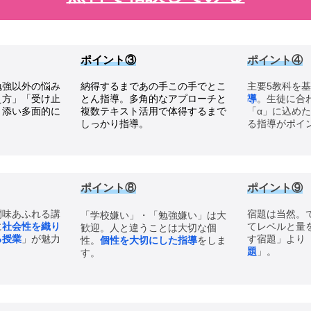
ポイント③
ポイント
④
勉強以外の悩み
納得するまであの手この手でとこ
主要5教科を
え方」「受け止
とん指導。多角的なアプローチと
導
。生徒に合
り添い多面的に
複数テキスト活用で体得するまで
「α」に込め
しっかり指導。
る指導がポイ
ポイント⑧
ポイント
⑨
間味あふれる講
宿題は当然。
「学校嫌い」・「勉強嫌い」は大
に
社会性を織り
てレベルと量
歓迎。人と違うことは大切な個
る授業
」が魅力
す宿題」より
性。
個性を大切にした指導
をしま
題
」。
す。