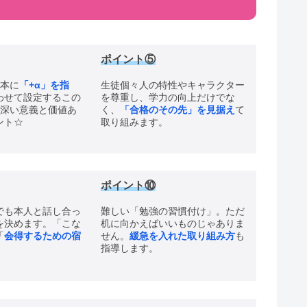
ポイント
⑤
基本に
「+α」を指
生徒個々人の特性やキャラクター
わせて設定するこの
を尊重し、学力の向上だけでな
た深い意義と価値あ
く、
「合格のその先」を見据え
て
ント☆
取り組みます。
ポイント⑩
でも本人と話し合っ
難しい「勉強の習慣付け」。ただ
を決めます。「こな
机に向かえばいいものじゃありま
「
会得するための宿
せん。
緩急を入れた取り組み方
も
指導します。