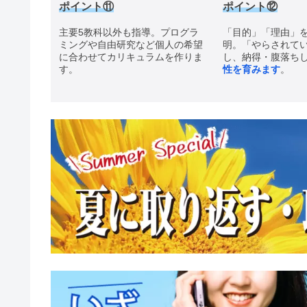
ポイント
⑪
ポイント
⑫
主要5教科以外も指導。プログラ
「目的」「理由」
ミングや自由研究など個人の希望
明。「やらされて
に合わせてカリキュラムを作りま
し、納得・腹落ち
す。
性を育みます
。