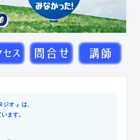
タジオ
』
は、
ています。
、